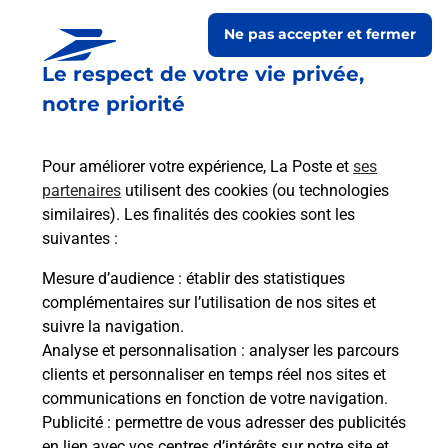
Ne pas accepter et fermer
Le respect de votre vie privée,
notre priorité
Pour améliorer votre expérience, La Poste et
ses
partenaires
utilisent des cookies (ou technologies
similaires). Les finalités des cookies sont les
Le lien s'ouvre dans un nouvel onglet
suivantes :
Boîte aux lettres La Poste
Mesure d’audience
: établir des statistiques
Prochaine collecte du courrier
vendredi
à
complémentaires sur l’utilisation de nos sites et
09h00
suivre la navigation.
Analyse et personnalisation
: analyser les parcours
10 Rue Des Fontaines
clients et personnaliser en temps réel nos sites et
41290
Boisseau
communications en fonction de votre navigation.
Publicité
: permettre de vous adresser des publicités
Itinéraire
en lien avec vos centres d’intérêts sur notre site et