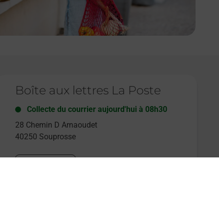
e lien s'ouvre dans un nouvel onglet
Boîte aux lettres La Poste
Collecte du courrier aujourd'hui à
08h30
28 Chemin D Arnaoudet
40250
Souprosse
Itinéraire
e lien s'ouvre dans un nouvel onglet
Boîte aux lettres La Poste