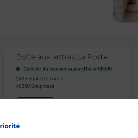
Le lien s'ouvre dans un nouvel onglet
L
Boîte aux lettres La Poste
Collecte du courrier aujourd'hui à
08h30
2435 Route De Tartas
40250
Souprosse
Itinéraire
riorité
Le lien s'ouvre dans un nouvel onglet
L
Boîte aux lettres La Poste