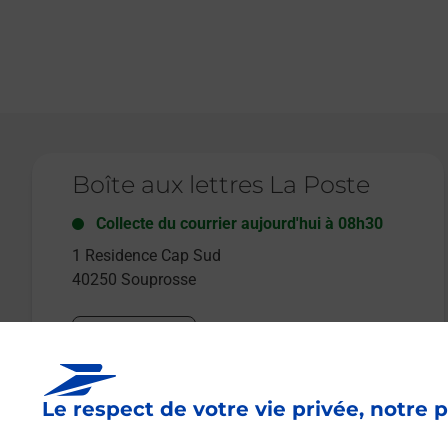
Le lien s'ouvre dans un nouvel onglet
Boîte aux lettres La Poste
Collecte du courrier aujourd'hui à
08h30
1 Residence Cap Sud
40250
Souprosse
Itinéraire
Le respect de votre vie privée, notre p
Le lien s'ouvre dans un nouvel onglet
Boîte aux lettres La Poste