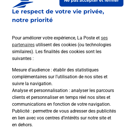
Ne pas accepter et fermer
Le respect de votre vie privée,
notre priorité
Pour améliorer votre expérience, La Poste et
ses
partenaires
utilisent des cookies (ou technologies
similaires). Les finalités des cookies sont les
Le lien s'ouvre dans un nouvel onglet
suivantes :
Boîte aux lettres La Poste
Mesure d’audience
: établir des statistiques
Collecte du courrier aujourd'hui à
08h30
complémentaires sur l’utilisation de nos sites et
suivre la navigation.
48 Route D Orist
Analyse et personnalisation
: analyser les parcours
40180
Siest
clients et personnaliser en temps réel nos sites et
communications en fonction de votre navigation.
Itinéraire
Publicité
: permettre de vous adresser des publicités
en lien avec vos centres d’intérêts sur notre site et
en dehors.