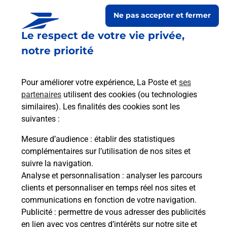
Ne pas accepter et fermer
Le respect de votre vie privée,
notre priorité
Pour améliorer votre expérience, La Poste et
ses
partenaires
utilisent des cookies (ou technologies
similaires). Les finalités des cookies sont les
Le lien s'ouvre dans un nouvel onglet
suivantes :
Boîte aux lettres La Poste
Mesure d’audience
: établir des statistiques
Collecte du courrier aujourd'hui à
08h30
complémentaires sur l’utilisation de nos sites et
suivre la navigation.
28 Route De La Sablere
Analyse et personnalisation
: analyser les parcours
40380
Saint Geours D Auribat
clients et personnaliser en temps réel nos sites et
communications en fonction de votre navigation.
Itinéraire
Publicité
: permettre de vous adresser des publicités
en lien avec vos centres d’intérêts sur notre site et