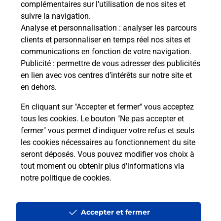
complémentaires sur l’utilisation de nos sites et
Le lien s'ouvre dans un nouvel onglet
suivre la navigation.
Boîte aux lettres La Poste
Analyse et personnalisation
: analyser les parcours
Collecte du courrier aujourd'hui à
08h30
clients et personnaliser en temps réel nos sites et
communications en fonction de votre navigation.
24 Place De La Mairie
Publicité
: permettre de vous adresser des publicités
40250
Saint Aubin
en lien avec vos centres d’intérêts sur notre site et
en dehors.
Itinéraire
En cliquant sur "Accepter et fermer" vous acceptez
tous les cookies. Le bouton "Ne pas accepter et
fermer" vous permet d'indiquer votre refus et seuls
Localiser
Liste Boîtes aux lettres
Landes
Saint Aubin
les cookies nécessaires au fonctionnement du site
seront déposés. Vous pouvez modifier vos choix à
tout moment ou obtenir plus d'informations via
notre politique de cookies
.
Plan du site
Accessibilité : partiellement conforme
Accepter et fermer