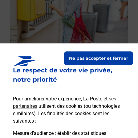
Ne pas accepter et fermer
Le respect de votre vie privée,
Le lien s'ouvre dans un nouvel onglet
Boîte aux lettres La Poste
notre priorité
Collecte du courrier aujourd'hui à
08h30
Pour améliorer votre expérience, La Poste et
ses
141 Bourg De Poyaller
partenaires
utilisent des cookies (ou technologies
40250
Saint Aubin
similaires). Les finalités des cookies sont les
suivantes :
Itinéraire
Mesure d’audience
: établir des statistiques