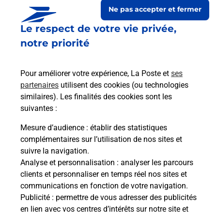
Ne pas accepter et fermer
Le respect de votre vie privée,
notre priorité
Pour améliorer votre expérience, La Poste et
ses
partenaires
utilisent des cookies (ou technologies
similaires). Les finalités des cookies sont les
suivantes :
Le lien s'ouvre dans un nouvel onglet
Boîte aux lettres La Poste
Mesure d’audience
: établir des statistiques
complémentaires sur l’utilisation de nos sites et
Prochaine collecte du courrier
lundi
à
09h00
suivre la navigation.
45 Route D Urgons
Analyse et personnalisation
: analyser les parcours
40320
Puyol Cazalet
clients et personnaliser en temps réel nos sites et
communications en fonction de votre navigation.
Itinéraire
Publicité
: permettre de vous adresser des publicités
en lien avec vos centres d’intérêts sur notre site et