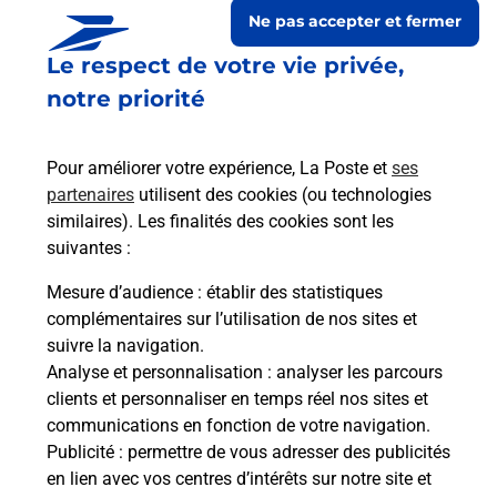
Ne pas accepter et fermer
Le respect de votre vie privée,
notre priorité
Pour améliorer votre expérience, La Poste et
ses
partenaires
utilisent des cookies (ou technologies
similaires). Les finalités des cookies sont les
suivantes :
Le lien s'ouvre dans un nouvel onglet
Boîte aux lettres La Poste
Mesure d’audience
: établir des statistiques
complémentaires sur l’utilisation de nos sites et
Prochaine collecte du courrier
samedi
à
08h30
suivre la navigation.
42 Rue De L Eglise
Analyse et personnalisation
: analyser les parcours
40300
Oeyregave
clients et personnaliser en temps réel nos sites et
communications en fonction de votre navigation.
Itinéraire
Publicité
: permettre de vous adresser des publicités
en lien avec vos centres d’intérêts sur notre site et