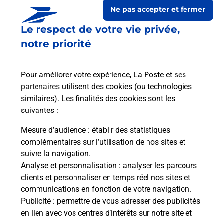
Ne pas accepter et fermer
Le respect de votre vie privée,
notre priorité
Pour améliorer votre expérience, La Poste et
ses
partenaires
utilisent des cookies (ou technologies
similaires). Les finalités des cookies sont les
suivantes :
Le lien s'ouvre dans un nouvel onglet
Boîte aux lettres La Poste
Mesure d’audience
: établir des statistiques
complémentaires sur l’utilisation de nos sites et
Prochaine collecte du courrier
lundi
à
13h00
suivre la navigation.
Route De Mahourat
Analyse et personnalisation
: analyser les parcours
40180
Heugas
clients et personnaliser en temps réel nos sites et
communications en fonction de votre navigation.
Itinéraire
Publicité
: permettre de vous adresser des publicités
en lien avec vos centres d’intérêts sur notre site et