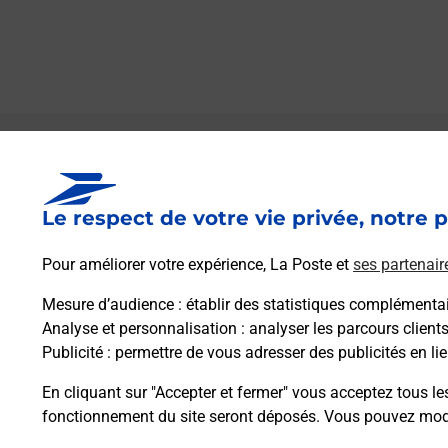
Le lien s'ouvre dans un nouvel onglet
Boîte aux Lettres La Poste
Le respect de votre vie privée, notre p
Collecte du courrier aujourd'hui à
08h30
8 Place Du General Monsabert
Pour améliorer votre expérience, La Poste et
ses partenair
40300
Hastingues
Mesure d’audience
: établir des statistiques complémentair
Analyse et personnalisation
: analyser les parcours client
Itinéraire
Publicité
: permettre de vous adresser des publicités en lie
En cliquant sur "Accepter et fermer" vous acceptez tous le
fonctionnement du site seront déposés. Vous pouvez modi