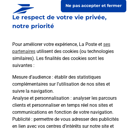
Ne pas accepter et fermer
Le respect de votre vie privée,
notre priorité
Pour améliorer votre expérience, La Poste et
ses
partenaires
utilisent des cookies (ou technologies
similaires). Les finalités des cookies sont les
suivantes :
Le lien s'ouvre dans un nouvel onglet
Boîte aux lettres La Poste
Mesure d’audience
: établir des statistiques
complémentaires sur l’utilisation de nos sites et
Prochaine collecte du courrier
lundi
à
09h00
suivre la navigation.
116 Place Du Marsan
Analyse et personnalisation
: analyser les parcours
40090
Bougue
clients et personnaliser en temps réel nos sites et
communications en fonction de votre navigation.
Itinéraire
Publicité
: permettre de vous adresser des publicités
en lien avec vos centres d’intérêts sur notre site et