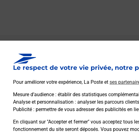
Le lien s'ouvre dans un nouvel onglet
Boîte aux lettres La Poste
Le respect de votre vie privée, notre p
Prochaine collecte du courrier
vendredi
à
08h30
Pour améliorer votre expérience, La Poste et
ses partenair
12 Route De Montfort
40400
Audon
Mesure d’audience
: établir des statistiques complémentair
Analyse et personnalisation
: analyser les parcours client
Publicité
: permettre de vous adresser des publicités en lie
Itinéraire
En cliquant sur "Accepter et fermer" vous acceptez tous le
fonctionnement du site seront déposés. Vous pouvez modi