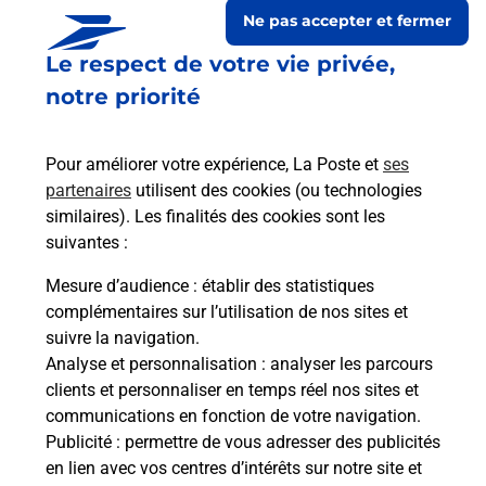
Ne pas accepter et fermer
Le respect de votre vie privée,
notre priorité
Pour améliorer votre expérience, La Poste et
ses
partenaires
utilisent des cookies (ou technologies
similaires). Les finalités des cookies sont les
suivantes :
Le lien s'ouvre dans un nouvel onglet
Boîte aux lettres La Poste
Mesure d’audience
: établir des statistiques
complémentaires sur l’utilisation de nos sites et
Prochaine collecte du courrier
lundi
à
09h00
suivre la navigation.
197 Route De Mont De Marsan
Analyse et personnalisation
: analyser les parcours
40110
Arengosse
clients et personnaliser en temps réel nos sites et
communications en fonction de votre navigation.
Itinéraire
Publicité
: permettre de vous adresser des publicités
en lien avec vos centres d’intérêts sur notre site et