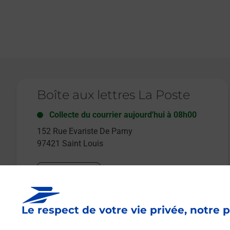
Le lien s'ouvre dans un nouvel onglet
Boîte aux lettres La Poste
Collecte du courrier aujourd'hui à
08h00
152 Rue Evariste De Parny
97421
Saint Louis
Itinéraire
Le respect de votre vie privée, notre p
Le lien s'ouvre dans un nouvel onglet
Boîte aux Lettres La Poste