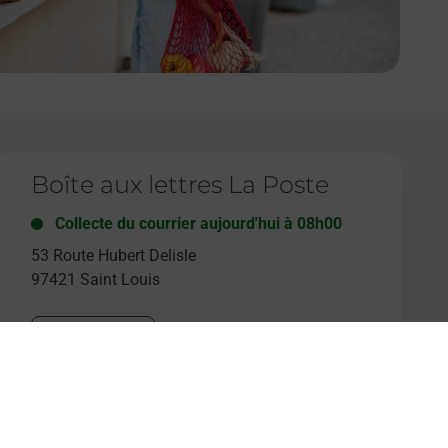
e lien s'ouvre dans un nouvel onglet
Boîte aux lettres La Poste
Collecte du courrier aujourd'hui à
08h00
53 Route Hubert Delisle
97421
Saint Louis
Itinéraire