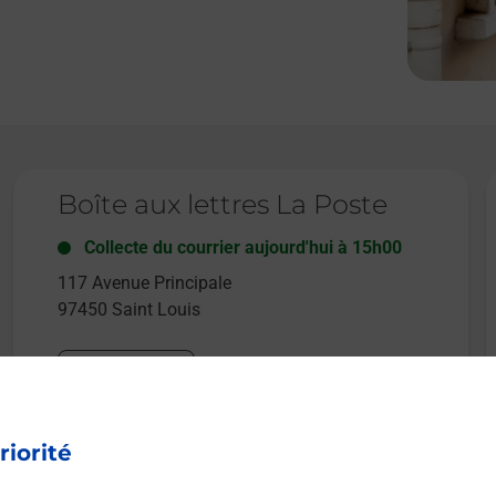
Le lien s'ouvre dans un nouvel onglet
L
Boîte aux lettres La Poste
Collecte du courrier aujourd'hui à
15h00
117 Avenue Principale
97450
Saint Louis
Itinéraire
riorité
Le lien s'ouvre dans un nouvel onglet
Boîte aux Lettres La Poste