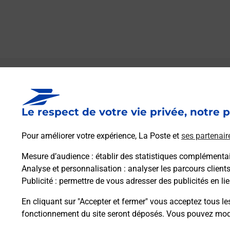
Le lien s'ouvre dans un nouvel onglet
Boîte aux lettres La Poste
Le respect de votre vie privée, notre p
Prochaine collecte du courrier
samedi
à
08h00
Pour améliorer votre expérience, La Poste et
ses partenair
11 Chemin Departemental 48
97412
Bras Panon
Mesure d’audience
: établir des statistiques complémentair
Analyse et personnalisation
: analyser les parcours client
Publicité
: permettre de vous adresser des publicités en lie
Itinéraire
En cliquant sur "Accepter et fermer" vous acceptez tous le
fonctionnement du site seront déposés. Vous pouvez modi