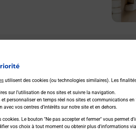
Le lien s'ouvre dans un nouvel onglet
L
Boîte aux lettres La Poste
riorité
Prochaine collecte du courrier
samedi
à
08h00
es
utilisent des cookies (ou technologies similaires). Les finalité
Place Michel Debre
97412
Bras Panon
es sur l’utilisation de nos sites et suivre la navigation.
s et personnaliser en temps réel nos sites et communications en 
n avec vos centres d’intérêts sur notre site et en dehors.
Itinéraire
s cookies. Le bouton "Ne pas accepter et fermer" vous permet d'i
fier vos choix à tout moment ou obtenir plus d'informations vi