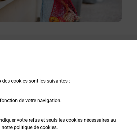
e lien s'ouvre dans un nouvel onglet
Boîte aux lettres La Poste
Prochaine collecte du courrier
samedi
à
08h00
s des cookies sont les suivantes :
15 Route Nationale 2
97412
Bras Panon
fonction de votre navigation.
Itinéraire
ndiquer votre refus et seuls les cookies nécessaires au
a
notre politique de cookies
.