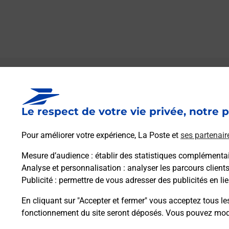
Le lien s'ouvre dans un nouvel onglet
Boîte aux Lettres La Poste
Le respect de votre vie privée, notre p
Prochaine collecte du courrier
vendredi
à
08h30
Pour améliorer votre expérience, La Poste et
ses partenair
2 Rue Des Geais
39270
Plaisia
Mesure d’audience
: établir des statistiques complémentair
Analyse et personnalisation
: analyser les parcours client
Publicité
: permettre de vous adresser des publicités en lie
Itinéraire
En cliquant sur "Accepter et fermer" vous acceptez tous le
fonctionnement du site seront déposés. Vous pouvez modi