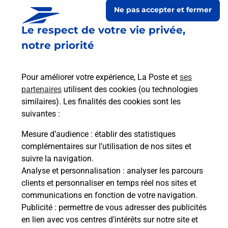
Ne pas accepter et fermer
Le respect de votre vie privée,
notre priorité
Pour améliorer votre expérience, La Poste et
ses
partenaires
utilisent des cookies (ou technologies
similaires). Les finalités des cookies sont les
suivantes :
Le lien s'ouvre dans un nouvel onglet
Boîte aux lettres La Poste
Mesure d’audience
: établir des statistiques
complémentaires sur l’utilisation de nos sites et
Collecte du courrier aujourd'hui à
08h30
suivre la navigation.
38 Grande Rue
Analyse et personnalisation
: analyser les parcours
39270
Pimorin
clients et personnaliser en temps réel nos sites et
communications en fonction de votre navigation.
Itinéraire
Publicité
: permettre de vous adresser des publicités
en lien avec vos centres d’intérêts sur notre site et