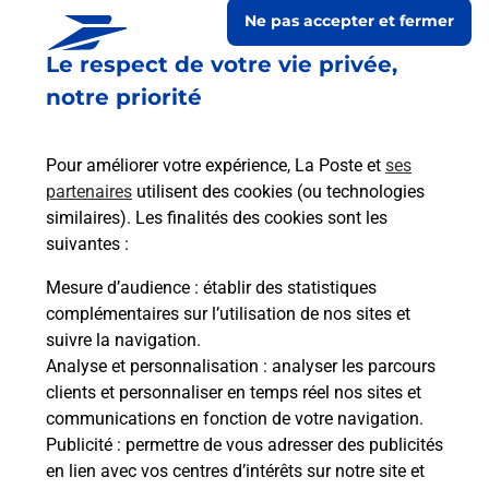
Ne pas accepter et fermer
Le respect de votre vie privée,
notre priorité
Pour améliorer votre expérience, La Poste et
ses
partenaires
utilisent des cookies (ou technologies
similaires). Les finalités des cookies sont les
suivantes :
Le lien s'ouvre dans un nouvel onglet
Boîte aux lettres La Poste
Mesure d’audience
: établir des statistiques
complémentaires sur l’utilisation de nos sites et
Prochaine collecte du courrier
lundi
à
08h30
suivre la navigation.
2 Rue Alexis Millardet
Analyse et personnalisation
: analyser les parcours
39290
Montmirey La Ville
clients et personnaliser en temps réel nos sites et
communications en fonction de votre navigation.
Itinéraire
Publicité
: permettre de vous adresser des publicités
en lien avec vos centres d’intérêts sur notre site et