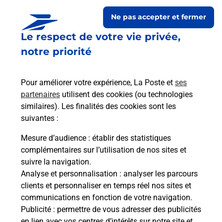
Ne pas accepter et fermer
Le respect de votre vie privée,
notre priorité
Pour améliorer votre expérience, La Poste et
ses
partenaires
utilisent des cookies (ou technologies
similaires). Les finalités des cookies sont les
Le lien s'ouvre dans un nouvel onglet
suivantes :
Boîte aux lettres La Poste
Mesure d’audience
: établir des statistiques
Prochaine collecte du courrier
vendredi
à
complémentaires sur l’utilisation de nos sites et
08h30
suivre la navigation.
Analyse et personnalisation
: analyser les parcours
1 Rue De L Industrie
clients et personnaliser en temps réel nos sites et
39260
Meussia
communications en fonction de votre navigation.
Publicité
: permettre de vous adresser des publicités
Itinéraire
en lien avec vos centres d’intérêts sur notre site et