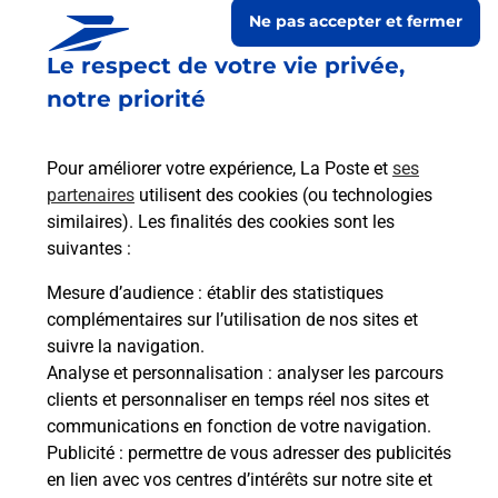
Ne pas accepter et fermer
Le respect de votre vie privée,
notre priorité
Pour améliorer votre expérience, La Poste et
ses
partenaires
utilisent des cookies (ou technologies
similaires). Les finalités des cookies sont les
suivantes :
Le lien s'ouvre dans un nouvel onglet
Boîte aux lettres La Poste
Mesure d’audience
: établir des statistiques
complémentaires sur l’utilisation de nos sites et
Collecte du courrier aujourd'hui à
10h00
suivre la navigation.
9 Route De Dole
Analyse et personnalisation
: analyser les parcours
39120
Le Deschaux
clients et personnaliser en temps réel nos sites et
communications en fonction de votre navigation.
Itinéraire
Publicité
: permettre de vous adresser des publicités
en lien avec vos centres d’intérêts sur notre site et