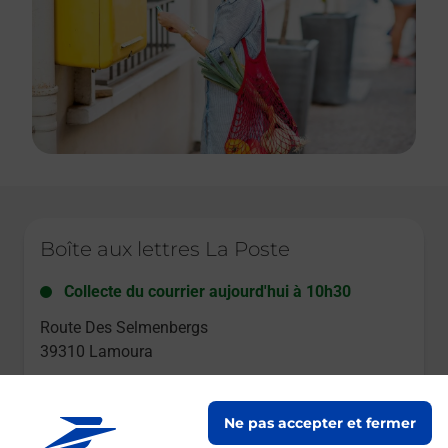
Le lien s'ouvre dans un nouvel onglet
Boîte aux lettres La Poste
Collecte du courrier aujourd'hui à
10h30
Route Des Selmenbergs
39310
Lamoura
Itinéraire
Ne pas accepter et fermer