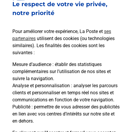
Le respect de votre vie privée,
Le lien s'ouvre dans un nouvel onglet
Boîte aux lettres La Poste
notre priorité
Collecte du courrier aujourd'hui à
09h00
Pour améliorer votre expérience, La Poste et
ses
3440 Route De Premanon
partenaires
utilisent des cookies (ou technologies
39310
Lamoura
similaires). Les finalités des cookies sont les
suivantes :
Itinéraire
Mesure d’audience
: établir des statistiques
complémentaires sur l’utilisation de nos sites et
Le lien s'ouvre dans un nouvel onglet
suivre la navigation.
Boîte aux lettres La Poste
Analyse et personnalisation
: analyser les parcours
Collecte du courrier aujourd'hui à
09h00
clients et personnaliser en temps réel nos sites et
communications en fonction de votre navigation.
Grande Rue
Publicité
: permettre de vous adresser des publicités
39310
Lamoura
en lien avec vos centres d’intérêts sur notre site et
en dehors.
Itinéraire