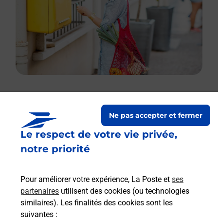
Le lien s'ouvre dans un nouvel onglet
Ne pas accepter et fermer
Boîte aux lettres La Poste
Le respect de votre vie privée,
Prochaine collecte du courrier
vendredi
à
notre priorité
08h30
15 Rue Des Anciennes Forges
Pour améliorer votre expérience, La Poste et
ses
39700
Eclans Nenon
partenaires
utilisent des cookies (ou technologies
similaires). Les finalités des cookies sont les
Itinéraire
suivantes :