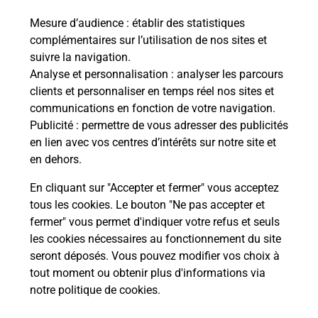
Mesure d’audience
: établir des statistiques
Le lien s'ouvre dans un nouvel onglet
complémentaires sur l’utilisation de nos sites et
Boîte aux lettres La Poste
suivre la navigation.
Prochaine collecte du courrier
vendredi
à
Analyse et personnalisation
: analyser les parcours
08h30
clients et personnaliser en temps réel nos sites et
communications en fonction de votre navigation.
5 Rue De Chaux
Publicité
: permettre de vous adresser des publicités
39700
Eclans Nenon
en lien avec vos centres d’intérêts sur notre site et
en dehors.
Itinéraire
En cliquant sur "Accepter et fermer" vous acceptez
tous les cookies. Le bouton "Ne pas accepter et
fermer" vous permet d'indiquer votre refus et seuls
Localiser
Liste Boîtes aux lettres
Jura
Eclans Nenon
les cookies nécessaires au fonctionnement du site
seront déposés. Vous pouvez modifier vos choix à
tout moment ou obtenir plus d'informations via
notre politique de cookies
.
Plan du site