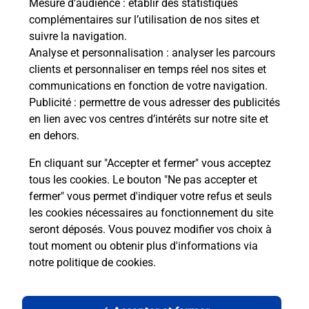
Mesure d’audience
: établir des statistiques
complémentaires sur l’utilisation de nos sites et
Le lien s'ouvre dans un nouvel onglet
suivre la navigation.
Boîte aux lettres La Poste
Analyse et personnalisation
: analyser les parcours
Collecte du courrier aujourd'hui à
08h30
clients et personnaliser en temps réel nos sites et
communications en fonction de votre navigation.
10 Rue Des Tilleuls
Publicité
: permettre de vous adresser des publicités
39290
Dammartin Marpain
en lien avec vos centres d’intérêts sur notre site et
en dehors.
Itinéraire
En cliquant sur "Accepter et fermer" vous acceptez
tous les cookies. Le bouton "Ne pas accepter et
fermer" vous permet d'indiquer votre refus et seuls
Localiser
Liste Boîtes aux lettres
Jura
Dammartin Marpain
les cookies nécessaires au fonctionnement du site
seront déposés. Vous pouvez modifier vos choix à
tout moment ou obtenir plus d'informations via
notre politique de cookies
.
Plan du site