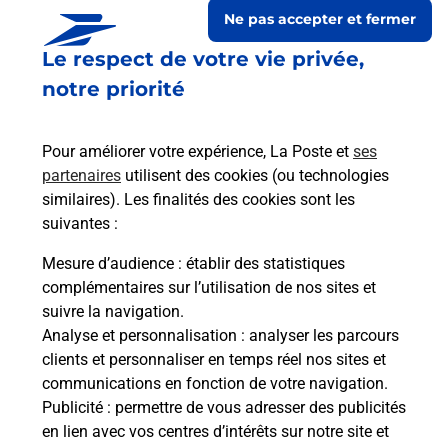
Ne pas accepter et fermer
Le respect de votre vie privée,
notre priorité
Pour améliorer votre expérience, La Poste et
ses
partenaires
utilisent des cookies (ou technologies
similaires). Les finalités des cookies sont les
suivantes :
Le lien s'ouvre dans un nouvel onglet
Boîte aux lettres La Poste
Mesure d’audience
: établir des statistiques
complémentaires sur l’utilisation de nos sites et
Collecte du courrier aujourd'hui à
09h00
suivre la navigation.
17 Rue Du Maquis
Analyse et personnalisation
: analyser les parcours
39200
Coyriere
clients et personnaliser en temps réel nos sites et
communications en fonction de votre navigation.
Itinéraire
Publicité
: permettre de vous adresser des publicités
en lien avec vos centres d’intérêts sur notre site et