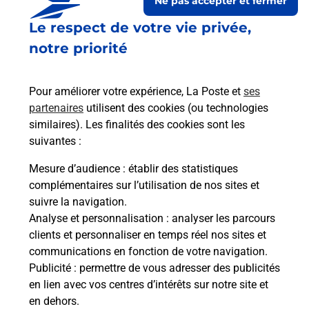
Ne pas accepter et fermer
Le respect de votre vie privée,
notre priorité
Pour améliorer votre expérience, La Poste et
ses
partenaires
utilisent des cookies (ou technologies
similaires). Les finalités des cookies sont les
Le lien s'ouvre dans un nouvel onglet
suivantes :
Boîte aux lettres La Poste
Mesure d’audience
: établir des statistiques
Prochaine collecte du courrier
lundi
à
09h00
complémentaires sur l’utilisation de nos sites et
suivre la navigation.
8 Rue Du Fort Belin
Analyse et personnalisation
: analyser les parcours
39110
Clucy
clients et personnaliser en temps réel nos sites et
communications en fonction de votre navigation.
Itinéraire
Publicité
: permettre de vous adresser des publicités
en lien avec vos centres d’intérêts sur notre site et
en dehors.