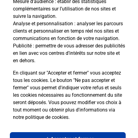
Mesure d’audience
: établir des statistiques
complémentaires sur l’utilisation de nos sites et
Le lien s'ouvre dans un nouvel onglet
suivre la navigation.
Boîte aux lettres La Poste
Analyse et personnalisation
: analyser les parcours
Prochaine collecte du courrier
lundi
à
08h30
clients et personnaliser en temps réel nos sites et
communications en fonction de votre navigation.
30 Rue Principale
Publicité
: permettre de vous adresser des publicités
39290
Champagney
en lien avec vos centres d’intérêts sur notre site et
en dehors.
Itinéraire
En cliquant sur "Accepter et fermer" vous acceptez
tous les cookies. Le bouton "Ne pas accepter et
fermer" vous permet d'indiquer votre refus et seuls
Localiser
Liste Boîtes aux lettres
Jura
Champagney
les cookies nécessaires au fonctionnement du site
seront déposés. Vous pouvez modifier vos choix à
tout moment ou obtenir plus d'informations via
notre politique de cookies
.
Plan du site