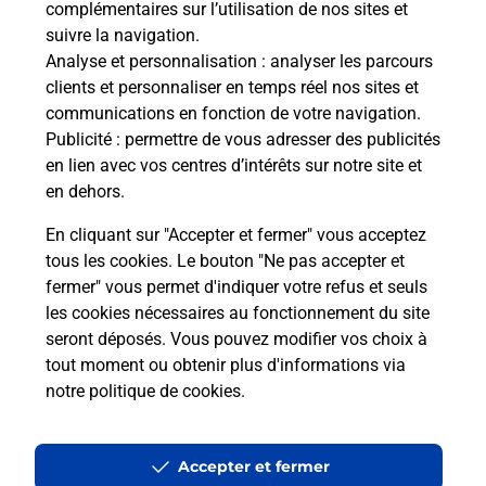
complémentaires sur l’utilisation de nos sites et
Le lien s'ouvre dans un nouvel onglet
suivre la navigation.
Boîte aux Lettres La Poste
Analyse et personnalisation
: analyser les parcours
Prochaine collecte du courrier
lundi
à
13h00
clients et personnaliser en temps réel nos sites et
communications en fonction de votre navigation.
563 Route De Saint Amour
Publicité
: permettre de vous adresser des publicités
39160
Balanod
en lien avec vos centres d’intérêts sur notre site et
en dehors.
Itinéraire
En cliquant sur "Accepter et fermer" vous acceptez
tous les cookies. Le bouton "Ne pas accepter et
fermer" vous permet d'indiquer votre refus et seuls
Localiser
Liste Boîtes aux lettres
Jura
Balanod
les cookies nécessaires au fonctionnement du site
seront déposés. Vous pouvez modifier vos choix à
tout moment ou obtenir plus d'informations via
notre politique de cookies
.
Plan du site
Accessibilité : partiellement conforme
Accepter et fermer