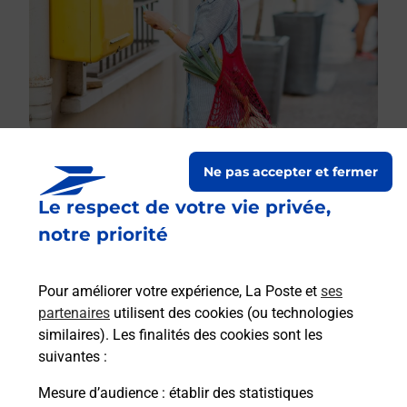
Ne pas accepter et fermer
Le respect de votre vie privée,
Le lien s'ouvre dans un nouvel onglet
Boîte aux lettres La Poste
notre priorité
Prochaine collecte du courrier
lundi
à
08h30
Pour améliorer votre expérience, La Poste et
ses
1970 Route De Saint Amour
partenaires
utilisent des cookies (ou technologies
39160
Balanod
similaires). Les finalités des cookies sont les
suivantes :
Itinéraire
Mesure d’audience
: établir des statistiques