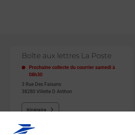
Le lien s'ouvre dans un nouvel onglet
Boîte aux lettres La Poste
Prochaine collecte du courrier
samedi
à
08h30
3 Rue Des Faisans
38280
Villette D Anthon
Itinéraire
Le lien s'ouvre dans un nouvel onglet