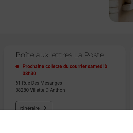
Le lien s'ouvre dans un nouvel onglet
L
Boîte aux lettres La Poste
Prochaine collecte du courrier
samedi
à
08h30
61 Rue Des Mesanges
38280
Villette D Anthon
Itinéraire