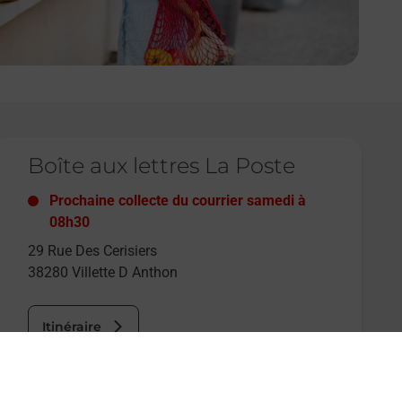
e lien s'ouvre dans un nouvel onglet
Boîte aux lettres La Poste
Prochaine collecte du courrier
samedi
à
08h30
29 Rue Des Cerisiers
38280
Villette D Anthon
Itinéraire