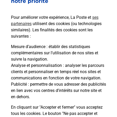
notre priorité
Collecte du courrier aujourd'hui à
08h30
Pour améliorer votre expérience, La Poste et
ses
Place Des 11 Otages
partenaires
utilisent des cookies (ou technologies
38450
Vif
similaires). Les finalités des cookies sont les
suivantes :
Itinéraire
Mesure d’audience
: établir des statistiques
complémentaires sur l’utilisation de nos sites et
Le lien s'ouvre dans un nouvel onglet
suivre la navigation.
Boîte aux Lettres La Poste
Analyse et personnalisation
: analyser les parcours
Collecte du courrier aujourd'hui à
08h30
clients et personnaliser en temps réel nos sites et
communications en fonction de votre navigation.
722 Route Des Granges
Publicité
: permettre de vous adresser des publicités
38450
Vif
en lien avec vos centres d’intérêts sur notre site et
en dehors.
Itinéraire
En cliquant sur "Accepter et fermer" vous acceptez
tous les cookies. Le bouton "Ne pas accepter et