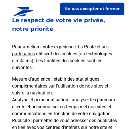
Ne pas accepter et fermer
Le respect de votre vie privée,
notre priorité
Pour améliorer votre expérience, La Poste et
ses
partenaires
utilisent des cookies (ou technologies
similaires). Les finalités des cookies sont les
Le lien s'ouvre dans un nouvel onglet
suivantes :
Boîte aux lettres La Poste
Mesure d’audience
: établir des statistiques
Prochaine collecte du courrier
lundi
à
08h30
complémentaires sur l’utilisation de nos sites et
suivre la navigation.
125 Route De La Charriere
Analyse et personnalisation
: analyser les parcours
38480
Saint Martin De Vaulserre
clients et personnaliser en temps réel nos sites et
communications en fonction de votre navigation.
Itinéraire
Publicité
: permettre de vous adresser des publicités
en lien avec vos centres d’intérêts sur notre site et