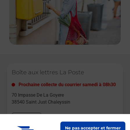
Le lien s'ouvre dans un nouvel onglet
Boîte aux lettres La Poste
Prochaine collecte du courrier
samedi
à
08h30
70 Impasse De La Goyere
38540
Saint Just Chaleyssin
Itinéraire
Ne pas accepter et fermer