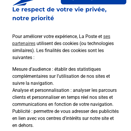
Le lien s'ouvre dans un nouvel onglet
Le respect de votre vie privée,
Boîte aux lettres La Poste
notre priorité
Prochaine collecte du courrier
samedi
à
10h45
60 Rue Gaston Perrier
Pour améliorer votre expérience, La Poste et
ses
38540
Saint Just Chaleyssin
partenaires
utilisent des cookies (ou technologies
similaires). Les finalités des cookies sont les
Itinéraire
suivantes :
Mesure d’audience
: établir des statistiques
Le lien s'ouvre dans un nouvel onglet
complémentaires sur l’utilisation de nos sites et
Boîte aux lettres La Poste
suivre la navigation.
Analyse et personnalisation
: analyser les parcours
Prochaine collecte du courrier
samedi
à
08h30
clients et personnaliser en temps réel nos sites et
2310 Route Du Corbet
communications en fonction de votre navigation.
38540
Saint Just Chaleyssin
Publicité
: permettre de vous adresser des publicités
en lien avec vos centres d’intérêts sur notre site et
Itinéraire
en dehors.