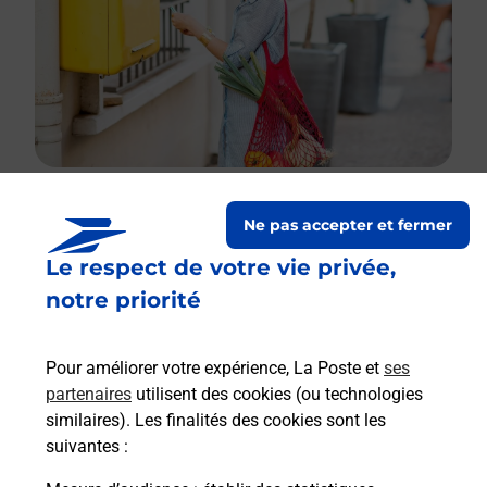
Ne pas accepter et fermer
Le lien s'ouvre dans un nouvel onglet
Le respect de votre vie privée,
Boîte aux lettres La Poste
notre priorité
Prochaine collecte du courrier
jeudi
à
08h00
Le Village
Pour améliorer votre expérience, La Poste et
ses
38220
Saint Barthelemy De Sechilienne
partenaires
utilisent des cookies (ou technologies
similaires). Les finalités des cookies sont les
Itinéraire
suivantes :