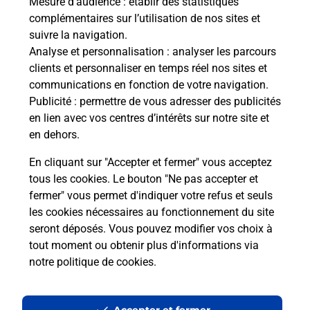
Mesure d’audience
: établir des statistiques
Le lien s'ouvre dans un nouvel onglet
complémentaires sur l’utilisation de nos sites et
Boîte aux lettres La Poste
suivre la navigation.
Analyse et personnalisation
: analyser les parcours
Prochaine collecte du courrier
jeudi
à
08h00
clients et personnaliser en temps réel nos sites et
Le Sappey
communications en fonction de votre navigation.
38220
Saint Barthelemy De Sechilienne
Publicité
: permettre de vous adresser des publicités
en lien avec vos centres d’intérêts sur notre site et
Itinéraire
en dehors.
En cliquant sur "Accepter et fermer" vous acceptez
tous les cookies. Le bouton "Ne pas accepter et
Localiser
Liste Boîtes aux lettres
Isère
fermer" vous permet d'indiquer votre refus et seuls
Saint Barthelemy De Sechilienne
les cookies nécessaires au fonctionnement du site
seront déposés. Vous pouvez modifier vos choix à
tout moment ou obtenir plus d'informations via
notre politique de cookies
.
Plan du site
Accessibilité : partiellement conforme