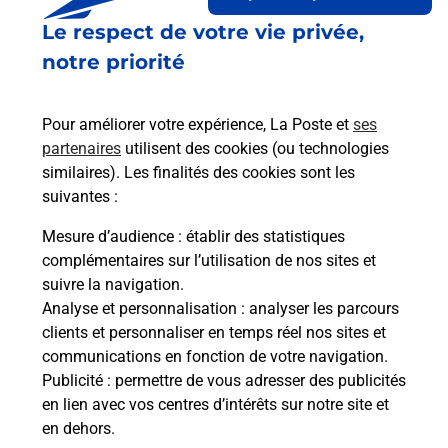
Le lien s'ouvre dans un nouvel onglet
Le respect de votre vie privée,
Boîte aux Lettres La Poste
notre priorité
Prochaine collecte du courrier
samedi
à
08h30
Place Ferdinand Gilibert
Pour améliorer votre expérience, La Poste et
ses
38160
Saint Antoine L Abbaye
partenaires
utilisent des cookies (ou technologies
similaires). Les finalités des cookies sont les
Itinéraire
suivantes :
Mesure d’audience
: établir des statistiques
Le lien s'ouvre dans un nouvel onglet
complémentaires sur l’utilisation de nos sites et
Boîte aux Lettres La Poste
suivre la navigation.
Analyse et personnalisation
: analyser les parcours
Prochaine collecte du courrier
samedi
à
08h30
clients et personnaliser en temps réel nos sites et
10 Route De Roybon
communications en fonction de votre navigation.
38160
Saint Antoine L Abbaye
Publicité
: permettre de vous adresser des publicités
en lien avec vos centres d’intérêts sur notre site et
Itinéraire
en dehors.