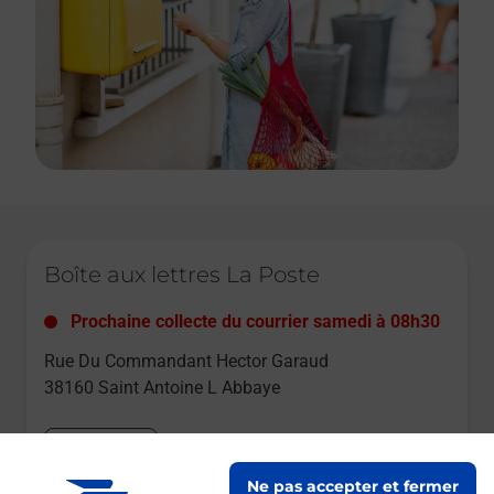
Le lien s'ouvre dans un nouvel onglet
Boîte aux lettres La Poste
Prochaine collecte du courrier
samedi
à
08h30
Rue Du Commandant Hector Garaud
38160
Saint Antoine L Abbaye
Itinéraire
Ne pas accepter et fermer