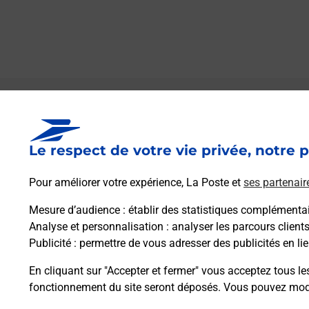
Le lien s'ouvre dans un nouvel onglet
Boîte aux lettres La Poste
Le respect de votre vie privée, notre p
Prochaine collecte du courrier
lundi
à
08h30
Rue Des Fontaines
Pour améliorer votre expérience, La Poste et
ses partenair
38350
Ponsonnas
Mesure d’audience
: établir des statistiques complémentair
Analyse et personnalisation
: analyser les parcours client
Itinéraire
Publicité
: permettre de vous adresser des publicités en lie
En cliquant sur "Accepter et fermer" vous acceptez tous le
fonctionnement du site seront déposés. Vous pouvez modi