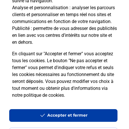
suivre la navigation.
Boîte aux lettres La Poste
Analyse et personnalisation
: analyser les parcours
Prochaine collecte du courrier
lundi
à
08h30
clients et personnaliser en temps réel nos sites et
communications en fonction de votre navigation.
507 Route De La Cote
Publicité
: permettre de vous adresser des publicités
38260
Penol
en lien avec vos centres d’intérêts sur notre site et
en dehors.
Itinéraire
En cliquant sur "Accepter et fermer" vous acceptez
tous les cookies. Le bouton "Ne pas accepter et
fermer" vous permet d'indiquer votre refus et seuls
Localiser
Liste Boîtes aux lettres
Isère
Penol
les cookies nécessaires au fonctionnement du site
seront déposés. Vous pouvez modifier vos choix à
tout moment ou obtenir plus d'informations via
notre politique de cookies
.
Plan du site
Accessibilité : partiellement conforme
Accepter et fermer
Conditions contractuelles