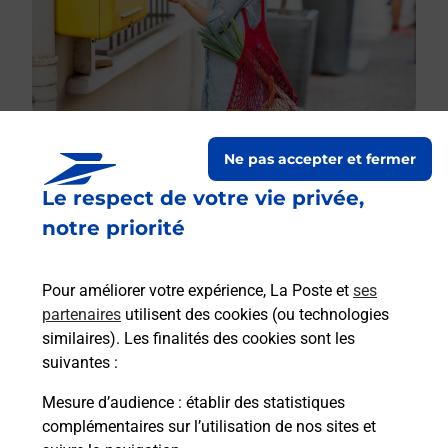
Ne pas accepter et fermer
Le respect de votre vie privée,
Le lien s'ouvre dans un nouvel onglet
Boîte aux lettres La Poste
notre priorité
Prochaine collecte du courrier
lundi
à
08h30
Pour améliorer votre expérience, La Poste et
ses
31 Route De Beaurepaire
partenaires
utilisent des cookies (ou technologies
38260
Penol
similaires). Les finalités des cookies sont les
suivantes :
Itinéraire
Mesure d’audience
: établir des statistiques
complémentaires sur l’utilisation de nos sites et
Le lien s'ouvre dans un nouvel onglet