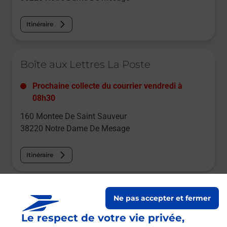
Itinéraire
Le lien s'ouvre dans un nouvel onglet
Boîte aux Lettres La Poste
Prochaine collecte du courrier
vendredi
à
08h30
160 Montee De Saint Sauveur
38220
Notre Dame De Mesage
Itinéraire
Le lien s'ouvre dans un nouvel onglet
Boîte aux Lettres La Poste
Ne pas accepter et fermer
Le respect de votre vie privée,
Prochaine collecte du courrier
vendredi
à