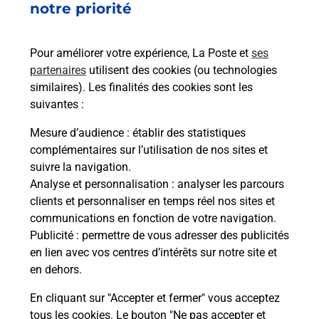
08h00
notre priorité
Montee De La Touche
38220
Notre Dame De Mesage
Pour améliorer votre expérience, La Poste et
ses
partenaires
utilisent des cookies (ou technologies
Itinéraire
similaires). Les finalités des cookies sont les
suivantes :
Le lien s'ouvre dans un nouvel onglet
Mesure d’audience
: établir des statistiques
Boîte aux Lettres La Poste
complémentaires sur l’utilisation de nos sites et
suivre la navigation.
Prochaine collecte du courrier
vendredi
à
Analyse et personnalisation
: analyser les parcours
08h00
clients et personnaliser en temps réel nos sites et
Le Vieux Moulin
communications en fonction de votre navigation.
38220
Notre Dame De Mesage
Publicité
: permettre de vous adresser des publicités
en lien avec vos centres d’intérêts sur notre site et
Itinéraire
en dehors.
En cliquant sur "Accepter et fermer" vous acceptez
tous les cookies. Le bouton "Ne pas accepter et