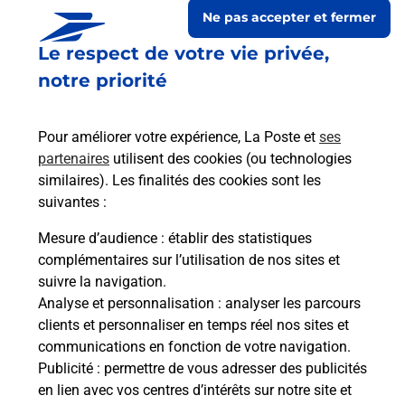
Ne pas accepter et fermer
Le respect de votre vie privée,
notre priorité
Pour améliorer votre expérience, La Poste et
ses
partenaires
utilisent des cookies (ou technologies
similaires). Les finalités des cookies sont les
suivantes :
Le lien s'ouvre dans un nouvel onglet
Boîte aux lettres La Poste
Mesure d’audience
: établir des statistiques
complémentaires sur l’utilisation de nos sites et
Prochaine collecte du courrier
jeudi
à
08h30
suivre la navigation.
20 Chemin De La Mairie
Analyse et personnalisation
: analyser les parcours
38350
Mayres Savel
clients et personnaliser en temps réel nos sites et
communications en fonction de votre navigation.
Itinéraire
Publicité
: permettre de vous adresser des publicités
en lien avec vos centres d’intérêts sur notre site et