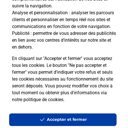
Boîte aux Lettres La Poste
suivre la navigation.
Analyse et personnalisation
: analyser les parcours
Collecte du courrier aujourd'hui à
08h30
clients et personnaliser en temps réel nos sites et
2180 Route Du Sougey
communications en fonction de votre navigation.
38490
Les Abrets En Dauphine
Publicité
: permettre de vous adresser des publicités
en lien avec vos centres d’intérêts sur notre site et
Itinéraire
en dehors.
En cliquant sur "Accepter et fermer" vous acceptez
tous les cookies. Le bouton "Ne pas accepter et
Localiser
Liste Boîtes aux lettres
Isère
fermer" vous permet d'indiquer votre refus et seuls
Les Abrets En Dauphine
les cookies nécessaires au fonctionnement du site
seront déposés. Vous pouvez modifier vos choix à
tout moment ou obtenir plus d'informations via
notre politique de cookies
.
Plan du site
Accessibilité : partiellement conforme
Accepter et fermer