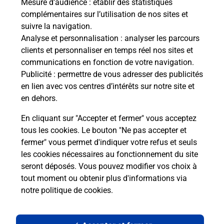
Mesure d’audience
: établir des statistiques
complémentaires sur l’utilisation de nos sites et
Le lien s'ouvre dans un nouvel onglet
suivre la navigation.
Boîte aux Lettres La Poste
Analyse et personnalisation
: analyser les parcours
Collecte du courrier aujourd'hui à
16h00
clients et personnaliser en temps réel nos sites et
communications en fonction de votre navigation.
1 Place Du Chateau
Publicité
: permettre de vous adresser des publicités
38690
Le Grand Lemps
en lien avec vos centres d’intérêts sur notre site et
en dehors.
Itinéraire
En cliquant sur "Accepter et fermer" vous acceptez
tous les cookies. Le bouton "Ne pas accepter et
fermer" vous permet d'indiquer votre refus et seuls
Localiser
Liste Boîtes aux lettres
Isère
Le Grand Lemps
les cookies nécessaires au fonctionnement du site
seront déposés. Vous pouvez modifier vos choix à
tout moment ou obtenir plus d'informations via
notre politique de cookies
.
Plan du site