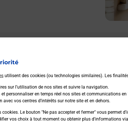
Le lien s'ouvre dans un nouvel onglet
L
Boîte aux lettres La Poste
riorité
Prochaine collecte du courrier
lundi
à
08h30
8 Rue De La Poste
es
utilisent des cookies (ou technologies similaires). Les finalité
38118
Hieres Sur Amby
es sur l’utilisation de nos sites et suivre la navigation.
s et personnaliser en temps réel nos sites et communications en 
Itinéraire
n avec vos centres d’intérêts sur notre site et en dehors.
s cookies. Le bouton "Ne pas accepter et fermer" vous permet d'i
fier vos choix à tout moment ou obtenir plus d'informations vi