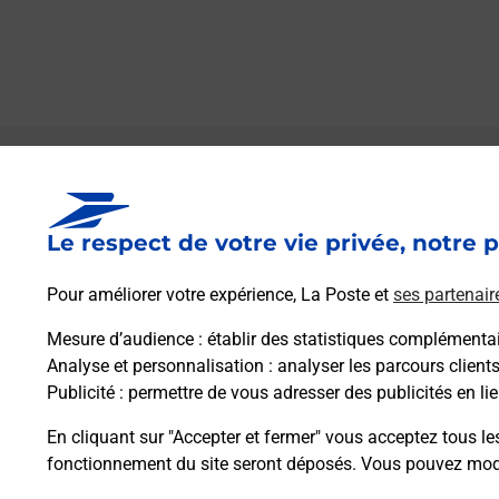
Le lien s'ouvre dans un nouvel onglet
Boîte aux Lettres La Poste
Le respect de votre vie privée, notre p
Prochaine collecte du courrier
lundi
à
08h30
Grande Rue Du Moulin D Avaux
Pour améliorer votre expérience, La Poste et
ses partenair
38118
Hieres Sur Amby
Mesure d’audience
: établir des statistiques complémentair
Analyse et personnalisation
: analyser les parcours client
Itinéraire
Publicité
: permettre de vous adresser des publicités en lie
En cliquant sur "Accepter et fermer" vous acceptez tous le
fonctionnement du site seront déposés. Vous pouvez modi