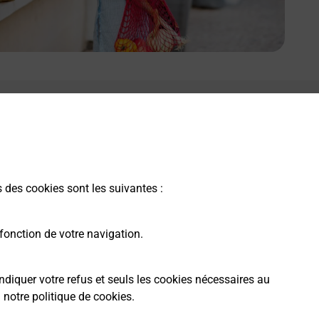
e lien s'ouvre dans un nouvel onglet
Boîte aux Lettres La Poste
Prochaine collecte du courrier
lundi
à
08h30
10 Rue De La Poyat
s des cookies sont les suivantes :
38118
Hieres Sur Amby
fonction de votre navigation.
Itinéraire
ndiquer votre refus et seuls les cookies nécessaires au
a
notre politique de cookies
.