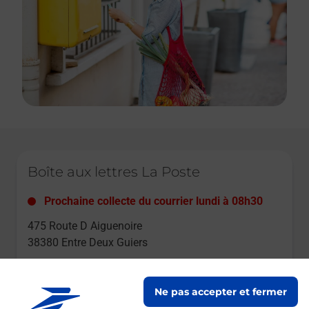
Le lien s'ouvre dans un nouvel onglet
Boîte aux lettres La Poste
Prochaine collecte du courrier
lundi
à
08h30
475 Route D Aiguenoire
38380
Entre Deux Guiers
Itinéraire
Ne pas accepter et fermer