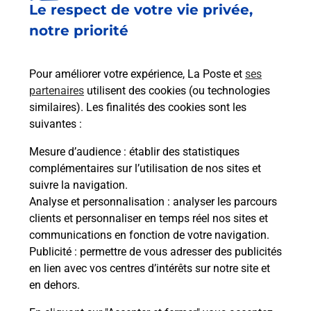
Le respect de votre vie privée,
Le lien s'ouvre dans un nouvel onglet
Boîte aux lettres La Poste
notre priorité
Prochaine collecte du courrier
lundi
à
08h30
Pour améliorer votre expérience, La Poste et
ses
95 Place Centrale
partenaires
utilisent des cookies (ou technologies
38380
Entre Deux Guiers
similaires). Les finalités des cookies sont les
suivantes :
Itinéraire
Mesure d’audience
: établir des statistiques
complémentaires sur l’utilisation de nos sites et
Le lien s'ouvre dans un nouvel onglet
suivre la navigation.
Boîte aux Lettres La Poste
Analyse et personnalisation
: analyser les parcours
Prochaine collecte du courrier
lundi
à
08h30
clients et personnaliser en temps réel nos sites et
communications en fonction de votre navigation.
Place Du 11 Novembre 1918
Publicité
: permettre de vous adresser des publicités
38380
Entre Deux Guiers
en lien avec vos centres d’intérêts sur notre site et
en dehors.
Itinéraire