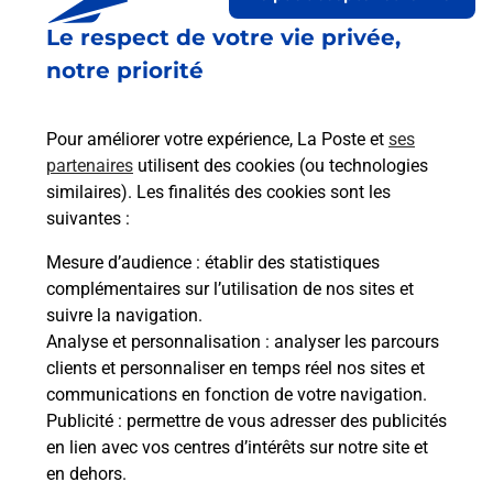
Le respect de votre vie privée,
Le lien s'ouvre dans un nouvel onglet
Boîte aux lettres La Poste
notre priorité
Prochaine collecte du courrier
lundi
à
08h30
Pour améliorer votre expérience, La Poste et
ses
16 Route De La Chapelle De La Tour
partenaires
utilisent des cookies (ou technologies
38110
Dolomieu
similaires). Les finalités des cookies sont les
suivantes :
Itinéraire
Mesure d’audience
: établir des statistiques
complémentaires sur l’utilisation de nos sites et
Le lien s'ouvre dans un nouvel onglet
suivre la navigation.
Boîte aux lettres La Poste
Analyse et personnalisation
: analyser les parcours
Prochaine collecte du courrier
lundi
à
15h00
clients et personnaliser en temps réel nos sites et
communications en fonction de votre navigation.
7 Rue De La Poste
Publicité
: permettre de vous adresser des publicités
38110
Dolomieu
en lien avec vos centres d’intérêts sur notre site et
en dehors.
Itinéraire