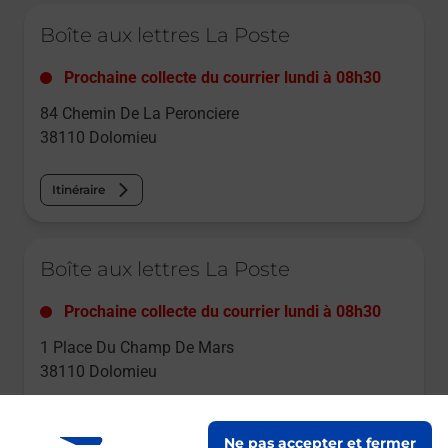
Le lien s'ouvre dans un nouvel onglet
Boîte aux lettres La Poste
Prochaine collecte du courrier
lundi
à
08h30
84 Chemin De La Peronciere
38110
Dolomieu
Itinéraire
Le lien s'ouvre dans un nouvel onglet
Boîte aux lettres La Poste
Prochaine collecte du courrier
lundi
à
08h30
1 Place Du Champ De Mars
38110
Dolomieu
Itinéraire
Ne pas accepter et fermer