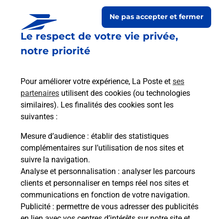
Ne pas accepter et fermer
Le respect de votre vie privée,
notre priorité
Pour améliorer votre expérience, La Poste et
ses
partenaires
utilisent des cookies (ou technologies
similaires). Les finalités des cookies sont les
Le lien s'ouvre dans un nouvel onglet
suivantes :
Boîte aux lettres La Poste
Mesure d’audience
: établir des statistiques
Prochaine collecte du courrier
vendredi
à
complémentaires sur l’utilisation de nos sites et
08h30
suivre la navigation.
Analyse et personnalisation
: analyser les parcours
1 Place De L Eglise
clients et personnaliser en temps réel nos sites et
38470
Cognin Les Gorges
communications en fonction de votre navigation.
Publicité
: permettre de vous adresser des publicités
Itinéraire
en lien avec vos centres d’intérêts sur notre site et