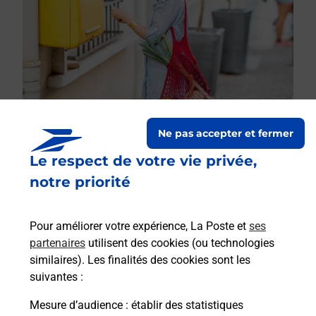
Ne pas accepter et fermer
Le respect de votre vie privée,
Le lien s'ouvre dans un nouvel onglet
Boîte aux lettres La Poste
notre priorité
Collecte du courrier aujourd'hui à
08h30
Pour améliorer votre expérience, La Poste et
ses
1 Place De La Mairie
partenaires
utilisent des cookies (ou technologies
38200
Chuzelles
similaires). Les finalités des cookies sont les
suivantes :
Itinéraire
Mesure d’audience
: établir des statistiques