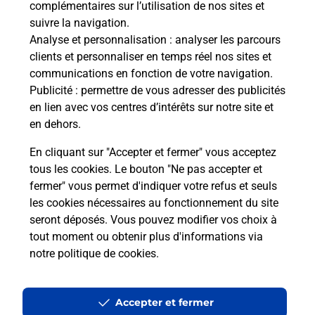
complémentaires sur l’utilisation de nos sites et
Le lien s'ouvre dans un nouvel onglet
suivre la navigation.
Boîte aux lettres La Poste
Analyse et personnalisation
: analyser les parcours
Collecte du courrier aujourd'hui à
08h30
clients et personnaliser en temps réel nos sites et
communications en fonction de votre navigation.
525 Montee De La Devilliere
Publicité
: permettre de vous adresser des publicités
38200
Chuzelles
en lien avec vos centres d’intérêts sur notre site et
en dehors.
Itinéraire
En cliquant sur "Accepter et fermer" vous acceptez
tous les cookies. Le bouton "Ne pas accepter et
fermer" vous permet d'indiquer votre refus et seuls
Localiser
Liste Boîtes aux lettres
Isère
Chuzelles
les cookies nécessaires au fonctionnement du site
seront déposés. Vous pouvez modifier vos choix à
tout moment ou obtenir plus d'informations via
notre politique de cookies
.
Plan du site
Accessibilité : partiellement conforme
Accepter et fermer