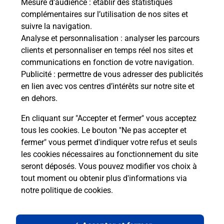
Mesure d’audience
: établir des statistiques
complémentaires sur l’utilisation de nos sites et
Le lien s'ouvre dans un nouvel onglet
suivre la navigation.
Boîte aux lettres La Poste
Analyse et personnalisation
: analyser les parcours
Prochaine collecte du courrier
lundi
à
08h30
clients et personnaliser en temps réel nos sites et
communications en fonction de votre navigation.
7 Rue Fermizet
Publicité
: permettre de vous adresser des publicités
38150
Bouge Chambalud
en lien avec vos centres d’intérêts sur notre site et
en dehors.
Itinéraire
En cliquant sur "Accepter et fermer" vous acceptez
tous les cookies. Le bouton "Ne pas accepter et
fermer" vous permet d'indiquer votre refus et seuls
Localiser
Liste Boîtes aux lettres
Isère
Bouge Chambalud
les cookies nécessaires au fonctionnement du site
seront déposés. Vous pouvez modifier vos choix à
tout moment ou obtenir plus d'informations via
notre politique de cookies
.
Plan du site