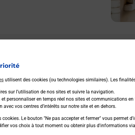
Le lien s'ouvre dans un nouvel onglet
Boîte aux Lettres La Poste
riorité
Collecte du courrier aujourd'hui à
10h30
Le Village
es
utilisent des cookies (ou technologies similaires). Les finalité
38880
Autrans Meaudre En Vercors
es sur l’utilisation de nos sites et suivre la navigation.
s et personnaliser en temps réel nos sites et communications en 
Itinéraire
n avec vos centres d’intérêts sur notre site et en dehors.
s cookies. Le bouton "Ne pas accepter et fermer" vous permet d'i
fier vos choix à tout moment ou obtenir plus d'informations vi