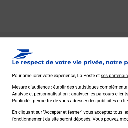
Le lien s'ouvre dans un nouvel onglet
Boîte aux lettres La Poste
Le respect de votre vie privée, notre p
Collecte du courrier aujourd'hui à
10h30
Le Village
Pour améliorer votre expérience, La Poste et
ses partenair
38112
Autrans Meaudre En Vercors
Mesure d’audience
: établir des statistiques complémentair
Analyse et personnalisation
: analyser les parcours client
Itinéraire
Publicité
: permettre de vous adresser des publicités en lie
En cliquant sur "Accepter et fermer" vous acceptez tous le
fonctionnement du site seront déposés. Vous pouvez modi