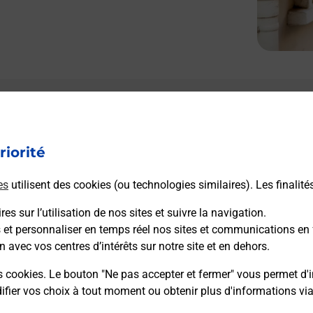
Le lien s'ouvre dans un nouvel onglet
Boîte aux Lettres La Poste
riorité
Collecte du courrier aujourd'hui à
10h30
6 Le Bourg
es
utilisent des cookies (ou technologies similaires). Les finalité
36160
Urciers
es sur l’utilisation de nos sites et suivre la navigation.
s et personnaliser en temps réel nos sites et communications en 
Itinéraire
n avec vos centres d’intérêts sur notre site et en dehors.
s cookies. Le bouton "Ne pas accepter et fermer" vous permet d'i
fier vos choix à tout moment ou obtenir plus d'informations vi