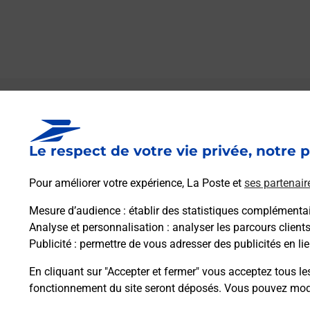
Le lien s'ouvre dans un nouvel onglet
Boîte aux lettres La Poste
Le respect de votre vie privée, notre p
Collecte du courrier aujourd'hui à
09h00
3 Le Magnoux
Pour améliorer votre expérience, La Poste et
ses partenair
36160
Urciers
Mesure d’audience
: établir des statistiques complémentair
Analyse et personnalisation
: analyser les parcours client
Itinéraire
Publicité
: permettre de vous adresser des publicités en lie
En cliquant sur "Accepter et fermer" vous acceptez tous le
fonctionnement du site seront déposés. Vous pouvez modi