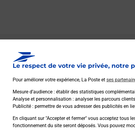
Le lien s'ouvre dans un nouvel onglet
Boîte aux lettres La Poste
Le respect de votre vie privée, notre p
Prochaine collecte du courrier
samedi
à
09h00
Pour améliorer votre expérience, La Poste et
ses partenair
Saint Leger
36100
Meunet Planches
Mesure d’audience
: établir des statistiques complémentair
Analyse et personnalisation
: analyser les parcours client
Publicité
: permettre de vous adresser des publicités en lie
Itinéraire
En cliquant sur "Accepter et fermer" vous acceptez tous le
fonctionnement du site seront déposés. Vous pouvez modi