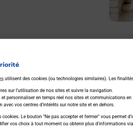
Le lien s'ouvre dans un nouvel onglet
Boîte aux Lettres La Poste
riorité
Prochaine collecte du courrier
samedi
à
09h00
es
utilisent des cookies (ou technologies similaires). Les finalité
12 Route D Issoudun
36100
Meunet Planches
es sur l’utilisation de nos sites et suivre la navigation.
s et personnaliser en temps réel nos sites et communications en 
n avec vos centres d’intérêts sur notre site et en dehors.
Itinéraire
s cookies. Le bouton "Ne pas accepter et fermer" vous permet d'i
fier vos choix à tout moment ou obtenir plus d'informations vi