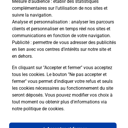
Mesure d’audience
: établir des statistiques
complémentaires sur l’utilisation de nos sites et
Le lien s'ouvre dans un nouvel onglet
suivre la navigation.
Boîte aux lettres La Poste
Analyse et personnalisation
: analyser les parcours
Prochaine collecte du courrier
samedi
à
08h00
clients et personnaliser en temps réel nos sites et
communications en fonction de votre navigation.
Le Bourg
Publicité
: permettre de vous adresser des publicités
36800
Luzeret
en lien avec vos centres d’intérêts sur notre site et
en dehors.
Itinéraire
En cliquant sur "Accepter et fermer" vous acceptez
tous les cookies. Le bouton "Ne pas accepter et
fermer" vous permet d'indiquer votre refus et seuls
Localiser
Liste Boîtes aux lettres
Indre
Luzeret
les cookies nécessaires au fonctionnement du site
seront déposés. Vous pouvez modifier vos choix à
tout moment ou obtenir plus d'informations via
notre politique de cookies
.
Plan du site