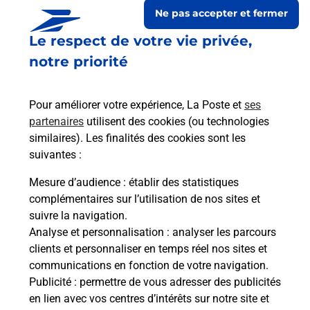
Ne pas accepter et fermer
Le respect de votre vie privée,
notre priorité
Pour améliorer votre expérience, La Poste et
ses
partenaires
utilisent des cookies (ou technologies
similaires). Les finalités des cookies sont les
suivantes :
Le lien s'ouvre dans un nouvel onglet
Boîte aux Lettres La Poste
Mesure d’audience
: établir des statistiques
complémentaires sur l’utilisation de nos sites et
Prochaine collecte du courrier
samedi
à
09h00
suivre la navigation.
1 Place Du 3E Aic
Analyse et personnalisation
: analyser les parcours
36100
Lizeray
clients et personnaliser en temps réel nos sites et
communications en fonction de votre navigation.
Itinéraire
Publicité
: permettre de vous adresser des publicités
en lien avec vos centres d’intérêts sur notre site et