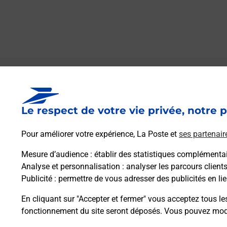
Le lien s'ouvre dans un nouvel onglet
Boîte aux lettres La Poste
Le respect de votre vie privée, notre p
Collecte du courrier aujourd'hui à
09h00
52 Rue Henri Prieure
Pour améliorer votre expérience, La Poste et
ses partenair
36400
Lacs
Mesure d’audience
: établir des statistiques complémentair
Analyse et personnalisation
: analyser les parcours client
Itinéraire
Publicité
: permettre de vous adresser des publicités en lie
En cliquant sur "Accepter et fermer" vous acceptez tous le
fonctionnement du site seront déposés. Vous pouvez modi